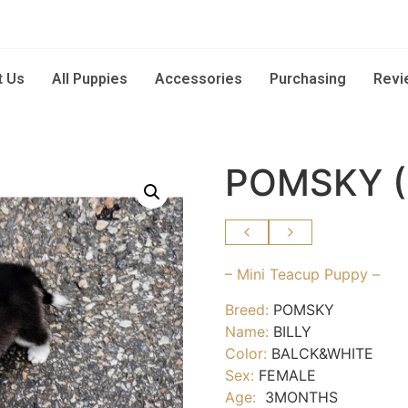
t Us
All Puppies
Accessories
Purchasing
Revi
POMSKY (
– Mini Teacup Puppy –
Breed:
POMSKY
Name:
BILLY
Color:
BALCK&WHITE
Sex:
FEMALE
Age:
3MONTHS